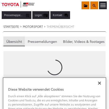
Sammelmappe
Suche
Menü öf
Pressemappen, Fotos & Co.
Login
Kontakt
STARTSEITE
MOTORSPORT
THEMENÜBERSICHT
Übersicht
Pressemeldungen
Bilder, Videos & Footages
Loading
Diese Website verwendet Cookies
Durch einen Klick auf „Alle akzeptieren“ stimmen Sie der Nutzung von
Cookies und Tools zu, die es uns ermöglichen, Inhalte und Anzeigen
Filter
zu personalisieren, Zugriffe auf unsere Website zu analysieren und
Ihnen eine optimale Nutzung der Website zu gewährleisten. Hierbei