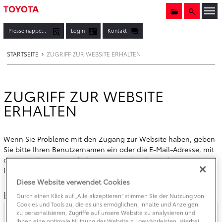
Sammelmappe
Suche
Menü öf
Pressemappen, Fotos & Co.
Login
Kontakt
STARTSEITE
ZUGRIFF ZUR WEBSITE ERHALTEN
ZUGRIFF ZUR WEBSITE
ERHALTEN
Wenn Sie Probleme mit den Zugang zur Website haben, geben
Sie bitte Ihren Benutzernamen ein oder die E-Mail-Adresse, mit
der Sie sich registriert haben. Wir senden Ihnen dann weitere
Informationen zur Wiederherstellung Ihres Zugangs.
Diese Website verwendet Cookies
E-Mail-Adresse
Durch einen Klick auf „Alle akzeptieren“ stimmen Sie der Nutzung von
Cookies und Tools zu, die es uns ermöglichen, Inhalte und Anzeigen
zu personalisieren, Zugriffe auf unsere Website zu analysieren und
Ihnen eine optimale Nutzung der Website zu gewährleisten. Hierbei