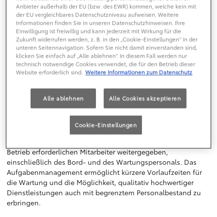
Intervalle zwischen den Fahrzeugen angepasst, um
Anbieter außerhalb der EU (bzw. des EWR) kommen, welche kein mit
gleichmäßige Abstände zu gewährleisten. Auch eventuelle
der EU vergleichbares Datenschutzniveau aufweisen. Weitere
Probleme werden automatisch erkannt, Fahrzeuge dann
Informationen finden Sie in unseren Datenschutzhinweisen. Ihre
Einwilligung ist freiwillig und kann jederzeit mit Wirkung für die
automatisch zum Depot zurückgebracht und sofort
Zukunft widerrufen werden, z. B. in den „Cookie-Einstellungen“ in der
Ersatzfahrzeuge auf die Route geschickt. Im Notfall können
unteren Seitennavigation. Sofern Sie nicht damit einverstanden sind,
die Fahrzeuge per Fernsteuerung gestoppt und wieder in
klicken Sie einfach auf „Alle ablehnen“. In diesem Fall werden nur
Betrieb genommen werden.
technisch notwendige Cookies verwendet, die für den Betrieb dieser
Website erforderlich sind.
Weitere Informationen zum Datenschutz
Im Einklang mit dem „Jidoka“ (Automation with a human
touch)-Ansatz von TPS wurde auch e-TAP als visuelle
Alle ablehnen
Alle Cookies akzeptieren
Managementfunktion eingeführt. Die Visualisierung von
Problemen an Fahrzeugen oder bei Mitarbeitern ermöglicht es
einer einzigen Person, mehrere Fahrzeuge zu verwalten,
Cookie-Einstellungen
anstatt nur ein Fahrzeug ständig zu überwachen.
Arbeitsanweisungen werden automatisch an die für den
Betrieb erforderlichen Mitarbeiter weitergegeben,
einschließlich des Bord- und des Wartungspersonals. Das
Aufgabenmanagement ermöglicht kürzere Vorlaufzeiten für
die Wartung und die Möglichkeit, qualitativ hochwertiger
Dienstleistungen auch mit begrenztem Personalbestand zu
erbringen.