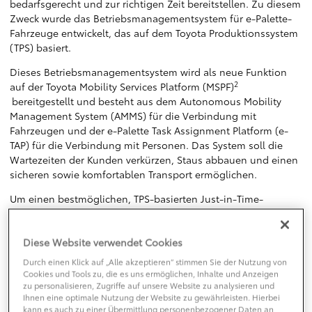
bedarfsgerecht und zur richtigen Zeit bereitstellen. Zu diesem
Zweck wurde das Betriebsmanagementsystem für e-Palette-
Fahrzeuge entwickelt, das auf dem Toyota Produktionssystem
(TPS) basiert.
Dieses Betriebsmanagementsystem wird als neue Funktion
2
auf der Toyota Mobility Services Platform (MSPF)
bereitgestellt und besteht aus dem Autonomous Mobility
Management System (AMMS) für die Verbindung mit
Fahrzeugen und der e-Palette Task Assignment Platform (e-
TAP) für die Verbindung mit Personen. Das System soll die
Wartezeiten der Kunden verkürzen, Staus abbauen und einen
sicheren sowie komfortablen Transport ermöglichen.
Um einen bestmöglichen, TPS-basierten Just-in-Time-
Mobilitätsservice zu erreichen, ist AMMS in der Lage, e-
Palette-Fahrzeuge im jeweils benötigten Umfang und zum
Diese Website verwendet Cookies
richtigen Zeitpunkt an den richtigen Ort zu entsenden.
Einsatzpläne können dabei flexibel verändert werden, wobei
Durch einen Klick auf „Alle akzeptieren“ stimmen Sie der Nutzung von
die Fahrzeuge je nach Echtzeit-Mobilitätsbedarf automatisch
Cookies und Tools zu, die es uns ermöglichen, Inhalte und Anzeigen
entsandt und zurückgebracht werden. Sollen zusätzliche
zu personalisieren, Zugriffe auf unsere Website zu analysieren und
Ihnen eine optimale Nutzung der Website zu gewährleisten. Hierbei
Fahrzeuge in einen Fahrdienst integriert werden, werden die
kann es auch zu einer Übermittlung personenbezogener Daten an