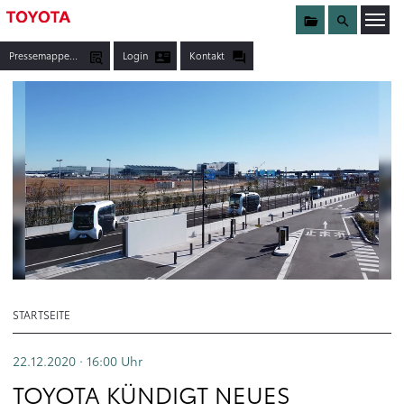
Sammelmappe
Suche
Menü öffnen
Pressemappen, Fotos & Co.
Login
Kontakt
STARTSEITE
TOYOTA KÜNDIGT NEUES BETRIEBSSYSTEM FÜR MOBILITÄTSDIENSTE AN
22.12.2020 · 16:00
Uhr
TOYOTA KÜNDIGT NEUES
TEXT