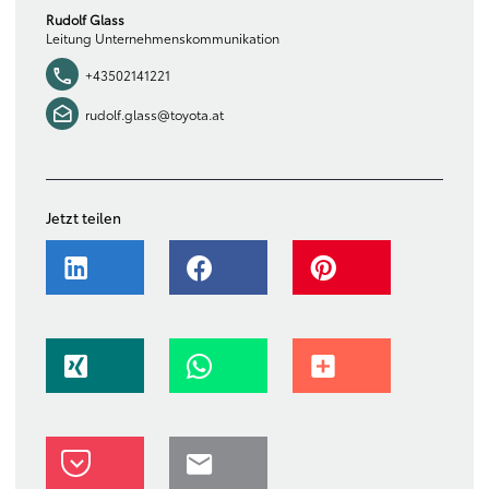
Rudolf Glass
Leitung Unternehmenskommunikation
+43502141221
rudolf.glass@toyota.at
Jetzt teilen