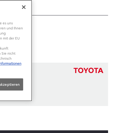
e es uns
eren und Ihnen
lung
n mit der EU
ukunft
 Sie nicht
echnisch
Informationen
akzeptieren