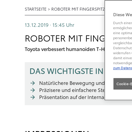
STARTSEITE
ROBOTER MIT FINGERSPITZENGEFÜHL
Diese We
Durch einen
13.12.2019 · 15:45
Uhr
ermöglichen
eine optima
ROBOTER MIT FINGERSP
personenbe
vergleichba
Toyota verbessert humanoiden T-HR3
Datenschutz
widerrufen 
damit einve
notwendige 
DAS WICHTIGSTE IN KÜRZE
zum Datens
Natürlichere Bewegung und Übernahme
Cookie-E
Präzisere und einfachere Steuerung
Präsentation auf der International Roboti