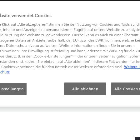
TEXT
bsite verwendet Cookies
 Klick auf „Alle akzeptieren“ stimmen Sie der Nutzung von Cookies und Tools zu, di
, Inhalte und Anzeigen zu personalisieren, Zugriffe auf unsere Website zu analysi
le Nutzung der Website zu gewährleisten. Hierbei kann es auch zu einer Übermitt
ITZENGEFÜHL
zogener Daten an Anbieter außerhalb der EU (bzw. des EWR) kommen, welche kei
res Datenschutzniveau aufweisen. Weitere Informationen finden Sie in unseren
hinweisen. Ihre Einwilligung ist freiwillig und kann jederzeit mit Wirkung für die Z
werden, z. B. in den „Cookie-Einstellungen“ in der unteren Seitennavigation. Sofern
rstanden sind, klicken Sie einfach auf „Alle ablehnen“. In diesem Fall werden nur t
Cookies verwendet, die für den Betrieb dieser Website erforderlich sind.
Weitere 
chutz
 zusätzlicher Aufgaben
instellungen
Alle ablehnen
Alle Cookies 
c Exhibition in Tokio