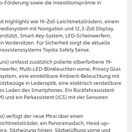
o-Förderung sowie die Investitionsprämie in
it Highlights wie 19-Zoll-Leichtmetallrädern, einem
ediasystem mit Navigation und 12,3-Zoll Display,
erstützt, Smart-Key-System, LED-Scheinwerfern,
n Vordersitzen. Für Sicherheit sorgt die aktuelle
rassistenzsystems Toyota Safety Sense.
uro) umfasst zusätzlich polierte silberfarbene 19-
nwerfer, Multi-LED-Blinkleuchten vorne, Privacy Glas
asystem, eine einstellbare Ambient-Beleuchtung mit
tzbezüge in Lederoptik, eine elektrisch verstellbare
ses Laden des Smartphones. Ein Rückfahrassistent
) und ein Parkassistent (ICS) mit vier Sensoren
ro) verfügt der neue Mirai über einen
Leichtmetallräder, ein Panoramadach, Head-up-
era, Sitzheizung hinten, Sitzbelüftung vorne und