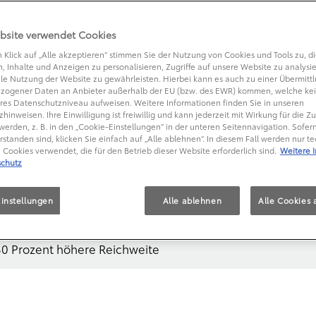
 Stromverbrauch kombiniert 0kw/100km, CO2-Emissionen kombiniert 0 g/km.
bsite verwendet Cookies
RHÄLTLICH
TEXT
 Klick auf „Alle akzeptieren“ stimmen Sie der Nutzung von Cookies und Tools zu, di
, Inhalte und Anzeigen zu personalisieren, Zugriffe auf unsere Website zu analysi
le Nutzung der Website zu gewährleisten. Hierbei kann es auch zu einer Übermitt
zogener Daten an Anbieter außerhalb der EU (bzw. des EWR) kommen, welche kei
RTET BEI 59.900 EURO
res Datenschutzniveau aufweisen. Weitere Informationen finden Sie in unseren
hinweisen. Ihre Einwilligung ist freiwillig und kann jederzeit mit Wirkung für die Z
werden, z. B. in den „Cookie-Einstellungen“ in der unteren Seitennavigation. Sofern
 Brennstoffzellenlimousine
rstanden sind, klicken Sie einfach auf „Alle ablehnen“. In diesem Fall werden nur t
Cookies verwendet, die für den Betrieb dieser Website erforderlich sind.
Weitere 
chutz
instellungen
Alle ablehnen
Alle Cookies 
äuft ab November 2020 vom Band
auf 30.000 Einheiten pro Jahr
 30 Prozent höhere Reichweite