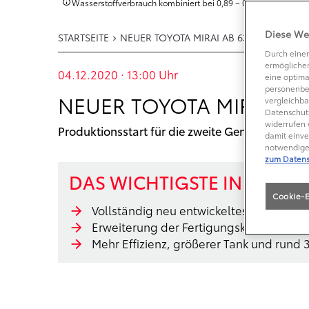
Wasserstoffverbrauch kombiniert bei 0,89 – 0,79 kg/100km.
Diese We
STARTSEITE
NEUER TOYOTA MIRAI AB 63.900 EURO E
Durch einen
ermöglichen
04.12.2020 · 13:00
Uhr
eine optima
personenbe
NEUER TOYOTA MIRAI STA
vergleichba
Datenschutz
widerrufen 
Produktionsstart für die zweite Generation der
damit einve
notwendige 
zum Datens
DAS WICHTIGSTE IN KÜRZE
Cookie-E
Vollständig neu entwickeltes Modell l
Erweiterung der Fertigungskapazitäten 
Mehr Effizienz, größerer Tank und rund