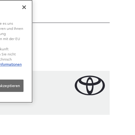
e es uns
eren und Ihnen
lung
n mit der EU
ukunft
 Sie nicht
echnisch
Informationen
akzeptieren