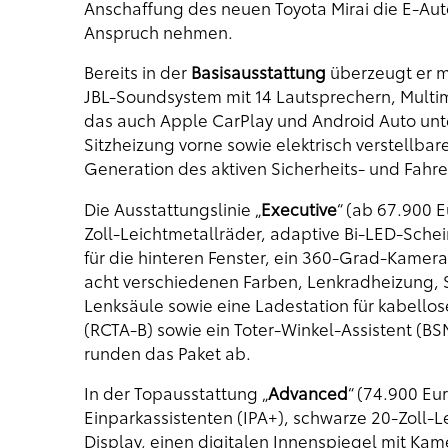
Anschaffung des neuen Toyota Mirai die E-Aut
Anspruch nehmen.
Bereits in der
Basisausstattung
überzeugt er m
JBL-Soundsystem mit 14 Lautsprechern, Multim
das auch Apple CarPlay und Android Auto unt
Sitzheizung vorne sowie elektrisch verstellbare
Generation des aktiven Sicherheits- und Fahre
Die Ausstattungslinie „
Executive
“ (ab 67.900 E
Zoll-Leichtmetallräder, adaptive Bi-LED-Schei
für die hinteren Fenster, ein 360-Grad-Kamer
acht verschiedenen Farben, Lenkradheizung, Si
Lenksäule sowie eine Ladestation für kabello
(RCTA-B) sowie ein Toter-Winkel-Assistent (BSM
runden das Paket ab.
In der Topausstattung „
Advanced
“ (74.900 Eu
Einparkassistenten (IPA+), schwarze 20-Zoll-
Display, einen digitalen Innenspiegel mit Kam