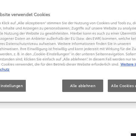
XIS
TEXT
bsite verwendet Cookies
 Klick auf „Alle akzeptieren“ stimmen Sie der Nutzung von Cookies und Tools zu, di
, Inhalte und Anzeigen zu personalisieren, Zugriffe auf unsere Website zu analysi
le Nutzung der Website zu gewährleisten. Hierbei kann es auch zu einer Übermitt
ZEITEN AUF TAXIS
zogener Daten an Anbieter außerhalb der EU (bzw. des EWR) kommen, welche kei
res Datenschutzniveau aufweisen. Weitere Informationen finden Sie in unseren
hinweisen. Ihre Einwilligung ist freiwillig und kann jederzeit mit Wirkung für die Z
 künstlicher Intelligenz
werden, z. B. in den „Cookie-Einstellungen“ in der unteren Seitennavigation. Sofern
rstanden sind, klicken Sie einfach auf „Alle ablehnen“. In diesem Fall werden nur t
Cookies verwendet, die für den Betrieb dieser Website erforderlich sind.
Weitere 
chutz
en wie Wetter und Veranstaltungen
instellungen
Alle ablehnen
Alle Cookies 
rozent
erer Umsatz