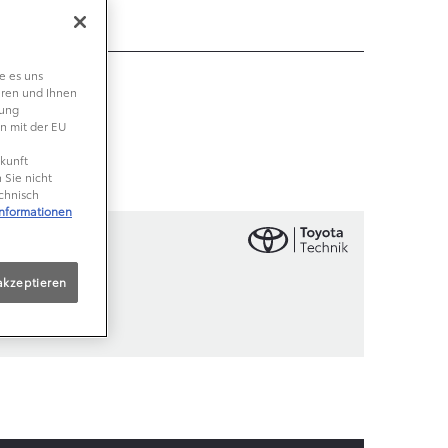
e es uns
eren und Ihnen
lung
n mit der EU
ukunft
 Sie nicht
echnisch
Informationen
akzeptieren