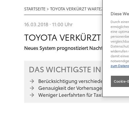
STARTSEITE
TOYOTA VERKÜRZT WARTEZEITEN AUF TA
Diese We
Durch einen
16.03.2018 · 11:00
Uhr
ermöglichen
eine optima
TOYOTA VERKÜRZT WARTE
personenbe
vergleichba
Datenschutz
Neues System prognostiziert Nachfrage mithilfe
widerrufen 
damit einve
notwendige 
zum Datens
DAS WICHTIGSTE IN KÜRZE
Berücksichtigung verschiedener Faktor
Cookie-E
Genauigkeit der Vorhersagen von 94,1 P
Weniger Leerfahrten für Taxifahrer, höh