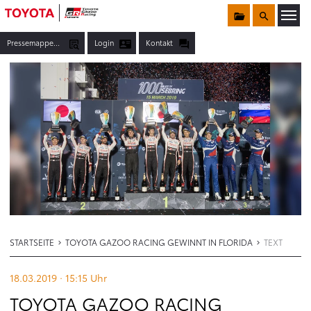
Sammelmappe
Suche
Menü öffnen
Pressemappen, Fotos & Co.
Login
Kontakt
STARTSEITE
TOYOTA GAZOO RACING GEWINNT IN FLORIDA
TEXT
18.03.2019 · 15:15
Uhr
TOYOTA GAZOO RACING