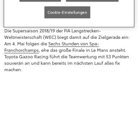
Ihnen gilt mein Dank genauso wie den Fans hier in Florida,
die mit ihrer Leidenschaft für den Langstreckensport und
Cookie-Einstellungen
ihrem herzlichen Empfang unseren ersten Besuch hier zu
etwas ganz Besonderem gemacht haben.“
Die Supersaison 2018/19 der FIA Langstrecken-
Weltmeisterschaft (WEC) biegt damit auf die Zielgerade ein:
Am 4. Mai folgen die
Sechs Stunden von Spa-
Franchorchamps
, ehe das große Finale in Le Mans ansteht.
Toyota Gazoo Racing führt die Teamwertung mit 53 Punkten
souverän an und kann bereits im nächsten Lauf alles fix
machen.