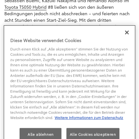
Sébastien Buemi, Kazuki Nakajima und Fernando Alonso im
Toyota TS050 Hybrid
#8 ließen sich von den äußeren
Bedingungen jedoch nicht abschrecken – und feierten nach
acht Stunden einen Start-Ziel-Sieg. Mit dem dritten
Saisonerfolg bauten sie ihre WM-Führung auf 15 Punkte aus.
Mike Conway, Kamui Kobayashi und José María López im
Diese Website verwendet Cookies
zweiten Toyota Rennwagen lieferten sich ein packendes Duell
Durch einen Klick auf „Alle akzeptieren“ stimmen Sie der Nutzung von
mit den Führenden, was nicht zuletzt die schnellste
Cookies und Tools zu, die es uns ermöglichen, Inhalte und Anzeigen
Rennrunde mit einer Minute und 41,8 Sekunden belegt. Ein
zu personalisieren, Zugriffe auf unsere Website zu analysieren und
kleiner Kontakt mit einem anderen Fahrzeug und der damit
Ihnen eine optimale Nutzung der Website zu gewährleisten. Hierbei
verbundene vierminütige Boxenstopp sorgten jedoch für
kann es auch zu einer Übermittlung personenbezogener Daten an
Anbieter außerhalb der EU (bzw. des EWR) kommen, welche kein mit
einen uneinholbaren Rückstand von einer Runde. Mit dem
der EU vergleichbares Datenschutzniveau aufweisen. Weitere
zweiten Platz hat das Trio aber weiterhin die Chance auf den
Informationen finden Sie in unseren Datenschutzhinweisen. Ihre
WM-Titel.
Einwilligung ist freiwillig und kann jederzeit mit Wirkung für die
Zukunft widerrufen werden, z. B. in den „Cookie-Einstellungen“ in der
„Ich freue mich sehr, dass Toyota Gazoo Racing und unser
unteren Seitennavigation. Sofern Sie nicht damit einverstanden sind,
TS050 Hybrid die ersten Gewinner der 1.000 Meilen von
klicken Sie einfach auf „Alle ablehnen“. In diesem Fall werden nur
technisch notwendige Cookies verwendet, die für den Betrieb dieser
Sebring sind. Unser Besuch in Sebring war herausfordernd,
Website erforderlich sind.
Weitere Informationen zum Datenschutz
aber erfolgreich“, erklärt Teampräsident Hisatake Murata. „Alle
im Team haben sich sehr gut auf die unterschiedlichen
Anforderungen eingestellt, um dieses Ergebnis zu erreichen.
Alle ablehnen
Alle Cookies akzeptieren