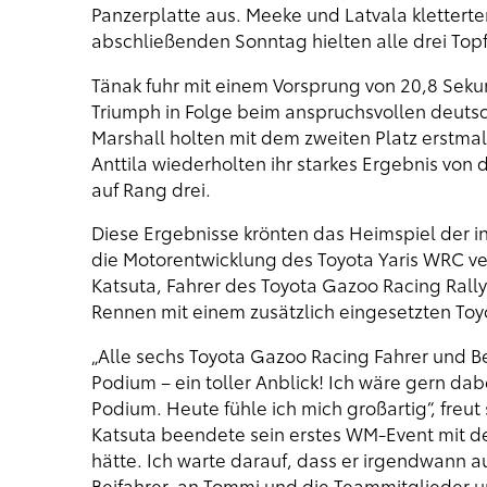
Panzerplatte aus. Meeke und Latvala kletter
abschließenden Sonntag hielten alle drei Topf
Tänak fuhr mit einem Vorsprung von 20,8 Seku
Triumph in Folge beim anspruchsvollen deutsc
Marshall holten mit dem zweiten Platz erstmals
Anttila wiederholten ihr starkes Ergebnis von
auf Rang drei.
Diese Ergebnisse krönten das Heimspiel der i
die Motorentwicklung des Toyota Yaris WRC ver
Katsuta, Fahrer des Toyota Gazoo Racing Ral
Rennen mit einem zusätzlich eingesetzten Toy
„Alle sechs Toyota Gazoo Racing Fahrer und B
Podium – ein toller Anblick! Ich wäre gern d
Podium. Heute fühle ich mich großartig“, fre
Katsuta beendete sein erstes WM-Event mit d
hätte. Ich warte darauf, dass er irgendwann a
Beifahrer, an Tommi und die Teammitglieder un