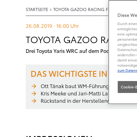
STARTSEITE
TOYOTA GAZOO RACING FEIERT HISTOR
Diese We
Durch einen
26.08.2019 · 16:00
Uhr
ermöglichen
eine optima
TOYOTA GAZOO RACING 
personenbe
vergleichba
Drei Toyota Yaris WRC auf dem Podium der Ra
Datenschutz
widerrufen 
damit einve
notwendige 
DAS WICHTIGSTE IN KÜRZE
zum Datens
Ott Tänak baut WM-Führung mit nächst
Cookie-E
Kris Meeke und Jari-Matti Latvala auf d
Rückstand in der Herstellerwertung dra