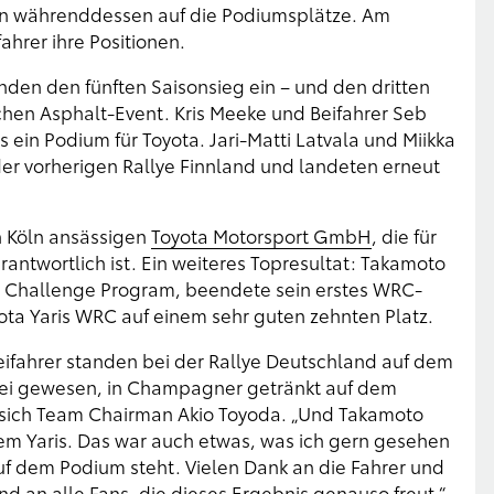
ten währenddessen auf die Podiumsplätze. Am
ahrer ihre Positionen.
nden den fünften Saisonsieg ein – und den dritten
hen Asphalt-Event. Kris Meeke und Beifahrer Seb
 ein Podium für Toyota. Jari-Matti Latvala und Miikka
 der vorherigen Rallye Finnland und landeten erneut
n Köln ansässigen
Toyota Motorsport GmbH
, die für
antwortlich ist. Ein weiteres Topresultat: Takamoto
ly Challenge Program, beendete sein erstes WRC-
ota Yaris WRC auf einem sehr guten zehnten Platz.
eifahrer standen bei der Rallye Deutschland auf dem
abei gewesen, in Champagner getränkt auf dem
ut sich Team Chairman Akio Toyoda. „Und Takamoto
em Yaris. Das war auch etwas, was ich gern gesehen
uf dem Podium steht. Vielen Dank an die Fahrer und
d an alle Fans, die dieses Ergebnis genauso freut.“