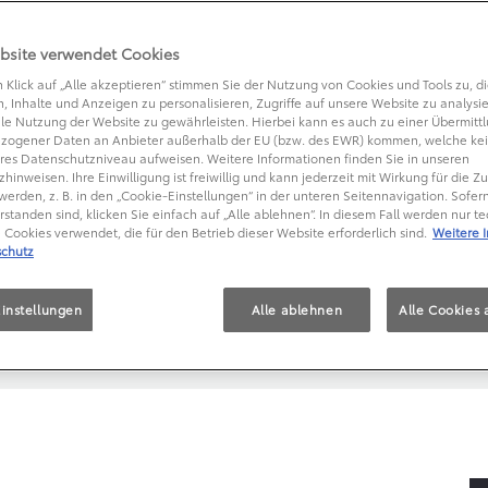
ISCHEN DREIFACH-TRIUMPH
TEXT
bsite verwendet Cookies
 Klick auf „Alle akzeptieren“ stimmen Sie der Nutzung von Cookies und Tools zu, di
, Inhalte und Anzeigen zu personalisieren, Zugriffe auf unsere Website zu analysi
le Nutzung der Website zu gewährleisten. Hierbei kann es auch zu einer Übermitt
FEIERT HISTORISCHEN DREIFA
zogener Daten an Anbieter außerhalb der EU (bzw. des EWR) kommen, welche kei
res Datenschutzniveau aufweisen. Weitere Informationen finden Sie in unseren
llye Deutschland
hinweisen. Ihre Einwilligung ist freiwillig und kann jederzeit mit Wirkung für die Z
werden, z. B. in den „Cookie-Einstellungen“ in der unteren Seitennavigation. Sofern
rstanden sind, klicken Sie einfach auf „Alle ablehnen“. In diesem Fall werden nur t
Cookies verwendet, die für den Betrieb dieser Website erforderlich sind.
Weitere 
chutz
em Sieg aus
instellungen
Alle ablehnen
Alle Cookies 
en weiteren Plätzen
matisch verkürzt