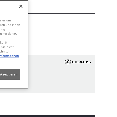
e es uns
eren und Ihnen
lung
n mit der EU
ukunft
 Sie nicht
echnisch
Informationen
akzeptieren