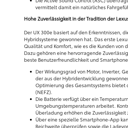
Die Active Sound Control (ASC) überträ
vermittelt damit ein natürliches Fahrgefü
Hohe Zuverlässigkeit in der Tradition der Lex
Der UX 300e basiert auf den Erkenntnissen, d
Hybridsysteme gewonnen hat. Das erste Lexus
Qualität und Komfort, wie es die Kunden von
Dazu gehören eine hervorragende Zuverlässigke
beste Benutzerfreundlichkeit und Smartphone
Der Wirkungsgrad von Motor, Inverter, Ge
der aus der Hybridentwicklung gewonnen
Optimierung des Gesamtsystems bietet d
(NEFZ).
Die Batterie verfügt über ein Temperat
Umgebungstemperaturen arbeitet. Kontr
Überladung erhöhen die Zuverlässigkeit z
Über eine spezielle Smartphone-App kan
Reichweite überprüfen sowie die Ladevorg