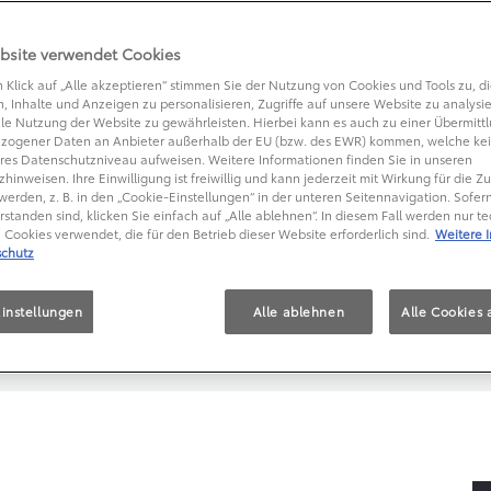
bsite verwendet Cookies
 Klick auf „Alle akzeptieren“ stimmen Sie der Nutzung von Cookies und Tools zu, di
, Inhalte und Anzeigen zu personalisieren, Zugriffe auf unsere Website zu analysi
le Nutzung der Website zu gewährleisten. Hierbei kann es auch zu einer Übermitt
zogener Daten an Anbieter außerhalb der EU (bzw. des EWR) kommen, welche kei
res Datenschutzniveau aufweisen. Weitere Informationen finden Sie in unseren
hinweisen. Ihre Einwilligung ist freiwillig und kann jederzeit mit Wirkung für die Z
werden, z. B. in den „Cookie-Einstellungen“ in der unteren Seitennavigation. Sofern
rstanden sind, klicken Sie einfach auf „Alle ablehnen“. In diesem Fall werden nur t
Cookies verwendet, die für den Betrieb dieser Website erforderlich sind.
Weitere 
chutz
instellungen
Alle ablehnen
Alle Cookies 
ort
f den Markt