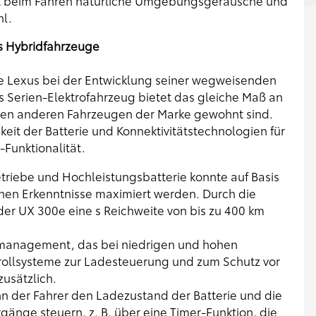
gt beim Fahren natürliche Umgebungsgeräusche und
hl.
us Hybridfahrzeuge
ie Lexus bei der Entwicklung seiner wegweisenden
 Serien-Elektrofahrzeug bietet das gleiche Maß an
 den anderen Fahrzeugen der Marke gewohnt sind.
it der Batterie und Konnektivitätstechnologien für
-Funktionalität.
triebe und Hochleistungsbatterie konnte auf Basis
en Erkenntnisse maximiert werden. Durch die
er UX 300e eine s Reichweite von bis zu 400 km
urmanagement, das bei niedrigen und hohen
ollsysteme zur Ladesteuerung und zum Schutz vor
usätzlich.
n der Fahrer den Ladezustand der Batterie und die
änge steuern, z. B. über eine Timer-Funktion, die