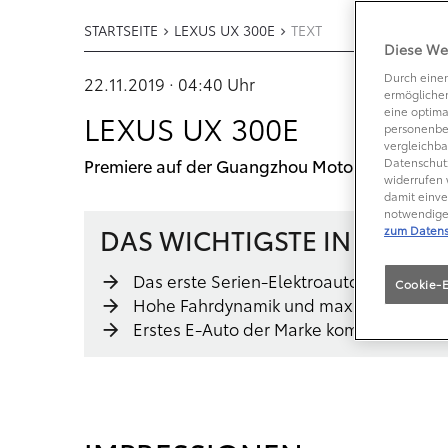
STARTSEITE
LEXUS UX 300E
TEXT
Diese We
Durch einen
22.11.2019 · 04:40
Uhr
ermöglichen
eine optima
LEXUS UX 300E
personenbe
vergleichba
Premiere auf der Guangzhou Motor Show
Datenschutz
widerrufen 
damit einve
notwendige 
DAS WICHTIGSTE IN KÜRZE
zum Datens
Das erste Serien-Elektroauto von Lexus
Cookie-E
Hohe Fahrdynamik und maximaler Komf
Erstes E-Auto der Marke kommt 2020 au