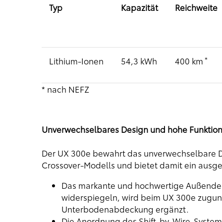
Typ
Kapazität
Reichweite
＊
Lithium-Ionen
54,3 kWh
400 km
* nach NEFZ
Unverwechselbares Design und hohe Funktiona
Der UX 300e bewahrt das unverwechselbare D
Crossover-Modells und bietet damit ein aus
Das markante und hochwertige Außendesig
widerspiegeln, wird beim UX 300e zugun
Unterbodenabdeckung ergänzt.
Die Anordnung des Shift-by-Wire-Systems 