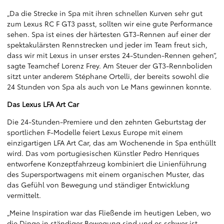
„Da die Strecke in Spa mit ihren schnellen Kurven sehr gut
zum Lexus RC F GT3 passt, sollten wir eine gute Performance
sehen. Spa ist eines der härtesten GT3-Rennen auf einer der
spektakulärsten Rennstrecken und jeder im Team freut sich,
dass wir mit Lexus in unser erstes 24-Stunden-Rennen gehen“,
sagte Teamchef Lorenz Frey. Am Steuer der GT3-Rennboliden
sitzt unter anderem Stéphane Ortelli, der bereits sowohl die
24 Stunden von Spa als auch von Le Mans gewinnen konnte.
Das Lexus LFA Art Car
Die 24-Stunden-Premiere und den zehnten Geburtstag der
sportlichen F-Modelle feiert Lexus Europe mit einem
einzigartigen LFA Art Car, das am Wochenende in Spa enthüllt
wird. Das vom portugiesischen Künstler Pedro Henriques
entworfene Konzeptfahrzeug kombiniert die Linienführung
des Supersportwagens mit einem organischen Muster, das
das Gefühl von Bewegung und ständiger Entwicklung
vermittelt.
„Meine Inspiration war das Fließende im heutigen Leben, wo
die Dinge in ständiger Bewegung sind und es schwer ist,