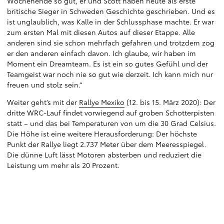
Wochenende so gut, er und Scott haben heute als erste
britische Sieger in Schweden Geschichte geschrieben. Und es
ist unglaublich, was Kalle in der Schlussphase machte. Er war
zum ersten Mal mit diesen Autos auf dieser Etappe. Alle
anderen sind sie schon mehrfach gefahren und trotzdem zog
er den anderen einfach davon. Ich glaube, wir haben im
Moment ein Dreamteam. Es ist ein so gutes Gefühl und der
Teamgeist war noch nie so gut wie derzeit. Ich kann mich nur
freuen und stolz sein.“
Weiter geht’s mit der
Rallye Mexiko
(12. bis 15. März 2020): Der
dritte WRC-Lauf findet vorwiegend auf groben Schotterpisten
statt – und das bei Temperaturen von um die 30 Grad Celsius.
Die Höhe ist eine weitere Herausforderung: Der höchste
Punkt der Rallye liegt 2.737 Meter über dem Meeresspiegel.
Die dünne Luft lässt Motoren absterben und reduziert die
Leistung um mehr als 20 Prozent.