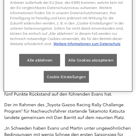
zwischenzeitlich sogar auf dem zweiten Platz lag, lieferte er
Anbieter außerhalb der EU (bzw. des EWR) kommen, welche kein mit
sich am Samstag ein spannendes Duell mit dem
der EU vergleichbares Datenschutzniveau aufweisen. Weitere
Teamkollegen Sébastien Ogier um Position drei. In den
Informationen finden Sie in unseren Datenschutzhinweisen. Ihre
Einwilligung ist freiwillig und kann jederzeit mit Wirkung für die
Finaltag ging Ogier mit einer halben Sekunde Vorsprung.
Zukunft widerrufen werden, z. B. in den „Cookie-Einstellungen“ in der
unteren Seitennavigation. Sofern Sie nicht damit einverstanden sind,
Doch unter den schwierigen Bedingungen der 21,19 Kilometer
klicken Sie einfach auf „Alle ablehnen“. In diesem Fall werden nur
langen Power Stage war Rovanperä 3,7 Sekunden schneller
technisch notwendige Cookies verwendet, die für den Betrieb dieser
als alle anderen. Er holte damit nicht nur seinen ersten WRC-
Website erforderlich sind.
Weitere Informationen zum Datenschutz
Etappensieg, sondern sicherte sich auch alle fünf
Bonuspunkte. In der Gesamtwertung kletterte er damit auf
Alle ablehnen
Alle Cookies akzeptieren
Platz drei. Damit ist der Rookie der jüngste Podiumssetter
aller Zeiten, über zwei Jahre jünger als der bisherige
Rekordhalter. Ogier sicherte mit der drittschnellsten Zeit auf
Cookie-Einstellungen
der Power Stage den vierten Platz in der Gesamtwertung und
wertvolle Punkte auf dem Weg zur Meisterschaft, wo er nur
fünf Punkte Rückstand auf den führenden Evans hat.
Der im Rahmen des „Toyota Gazoo Racing Rally Challenge
Program“ für Nachwuchsfahrer startende Takamoto Katsuta
landete gemeinsam mit Dan Barritt auf dem neunten Platz.
„In Schweden haben Evans und Martin unter ungewöhnlichen
Bedingungen mit wenig Schnee den ersten Saisonsieg für