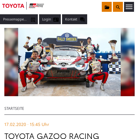
Sammelmappe
Suche
Menü öffnen
Pressemappen, Fotos & Co.
Login
Kontakt
STARTSEITE
TOYOTA GAZOO RACING GEWINNT DIE RALLYE SCHWEDEN
TEXT
17.02.2020 · 15:45
Uhr
TOYOTA GAZOO RACING