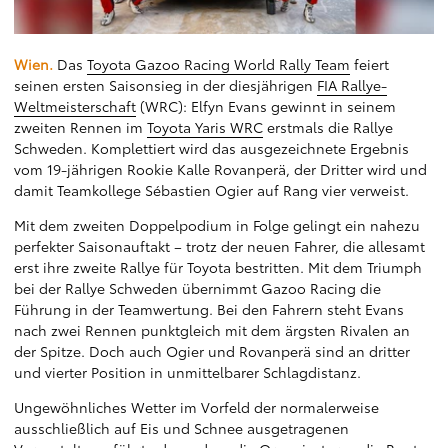
Wien.
Das
Toyota Gazoo Racing World Rally Team
feiert
seinen ersten Saisonsieg in der diesjährigen
FIA Rallye-
Weltmeisterschaft
(WRC): Elfyn Evans gewinnt in seinem
zweiten Rennen im
Toyota Yaris WRC
erstmals die Rallye
Schweden. Komplettiert wird das ausgezeichnete Ergebnis
vom 19-jährigen Rookie Kalle Rovanperä, der Dritter wird und
damit Teamkollege Sébastien Ogier auf Rang vier verweist.
Mit dem zweiten Doppelpodium in Folge gelingt ein nahezu
perfekter Saisonauftakt – trotz der neuen Fahrer, die allesamt
erst ihre zweite Rallye für Toyota bestritten. Mit dem Triumph
bei der Rallye Schweden übernimmt Gazoo Racing die
Führung in der Teamwertung. Bei den Fahrern steht Evans
nach zwei Rennen punktgleich mit dem ärgsten Rivalen an
der Spitze. Doch auch Ogier und Rovanperä sind an dritter
und vierter Position in unmittelbarer Schlagdistanz.
Ungewöhnliches Wetter im Vorfeld der normalerweise
ausschließlich auf Eis und Schnee ausgetragenen