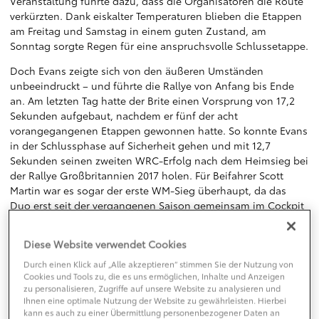
Veranstaltung führte dazu, dass die Organisatoren die Route
verkürzten. Dank eiskalter Temperaturen blieben die Etappen
am Freitag und Samstag in einem guten Zustand, am
Sonntag sorgte Regen für eine anspruchsvolle Schlussetappe.
Doch Evans zeigte sich von den äußeren Umständen
unbeeindruckt – und führte die Rallye von Anfang bis Ende
an. Am letzten Tag hatte der Brite einen Vorsprung von 17,2
Sekunden aufgebaut, nachdem er fünf der acht
vorangegangenen Etappen gewonnen hatte. So konnte Evans
in der Schlussphase auf Sicherheit gehen und mit 12,7
Sekunden seinen zweiten WRC-Erfolg nach dem Heimsieg bei
der Rallye Großbritannien 2017 holen. Für Beifahrer Scott
Martin war es sogar der erste WM-Sieg überhaupt, da das
Duo erst seit der vergangenen Saison gemeinsam im Cockpit
sitzt. Eine weitere Premiere: Erstmals haben britische Piloten
die Rallye Schweden gewonnen, die seit 1973 zum WRC-
Diese Website verwendet Cookies
Kalender gehört.
Durch einen Klick auf „Alle akzeptieren“ stimmen Sie der Nutzung von
Rovanperä, der bereits bei seinem Debüt in der Königsklasse
Cookies und Tools zu, die es uns ermöglichen, Inhalte und Anzeigen
zu personalisieren, Zugriffe auf unsere Website zu analysieren und
des Rallyesports rund um Monte Carlo beeindruckte, zeigte in
Ihnen eine optimale Nutzung der Website zu gewährleisten. Hierbei
Schweden einmal mehr sein Können: Nachdem er freitags
kann es auch zu einer Übermittlung personenbezogener Daten an