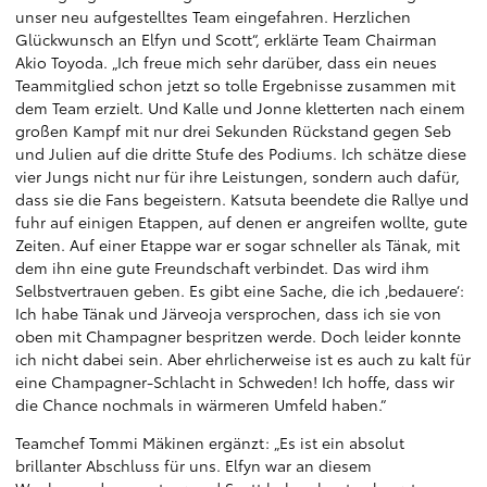
unser neu aufgestelltes Team eingefahren. Herzlichen
Glückwunsch an Elfyn und Scott“, erklärte Team Chairman
Akio Toyoda. „Ich freue mich sehr darüber, dass ein neues
Teammitglied schon jetzt so tolle Ergebnisse zusammen mit
dem Team erzielt. Und Kalle und Jonne kletterten nach einem
großen Kampf mit nur drei Sekunden Rückstand gegen Seb
und Julien auf die dritte Stufe des Podiums. Ich schätze diese
vier Jungs nicht nur für ihre Leistungen, sondern auch dafür,
dass sie die Fans begeistern. Katsuta beendete die Rallye und
fuhr auf einigen Etappen, auf denen er angreifen wollte, gute
Zeiten. Auf einer Etappe war er sogar schneller als Tänak, mit
dem ihn eine gute Freundschaft verbindet. Das wird ihm
Selbstvertrauen geben. Es gibt eine Sache, die ich ‚bedauere‘:
Ich habe Tänak und Järveoja versprochen, dass ich sie von
oben mit Champagner bespritzen werde. Doch leider konnte
ich nicht dabei sein. Aber ehrlicherweise ist es auch zu kalt für
eine Champagner-Schlacht in Schweden! Ich hoffe, dass wir
die Chance nochmals in wärmeren Umfeld haben.“
Teamchef Tommi Mäkinen ergänzt: „Es ist ein absolut
brillanter Abschluss für uns. Elfyn war an diesem